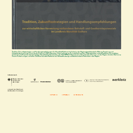
Tradition, Zukunftsstrategien und Handlungsempfehlungen für Mansfeld-Südharz. Auf Initiative der Regionalgesellschaft für Bildung, Forschung und
Kompetenzentwicklung wirken lokale Akteure in MSH zusammen. Unter Leitung von Dr. Lutz Koch suchten Wissenschaftler unterschiedlicher Universitäten
gemeinsam mit Experten des ehemaligen Mansfeld Kombinates bzw. der MANSFELD AG nach zukunftsweisenden Chancen, um der Region mit alten Stärken zu
neuem Aufschwung zu verhelfen. Das Buch bündelt Positionen zur Rohstoffnutzung und Geothermische Potentiale in der Region.
INSTAGRAM
IMPRESSUM
DATENSCHUTZ