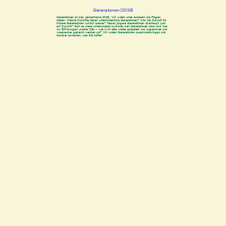
Generationen (2026)
Generationen ist das Jahresthema 2026. Wir wollen unter anderem die Fragen
stellen: Welche Zukünfte haben unterschiedliche Generationen? War die Zukunft für
frühere Generationen wirklich besser? Haben jüngere Generationen überhaupt Lust
auf Zukunft? Gibt es diese Unterschiede zwischen den Generationen oder sind das
nur Erfindungen unserer Zeit – weil in ihr alles weiter aufgeteilt und zugeordnet und
voneinander getrennt werden soll? Wir wollen Generationen zusammenbringen und
darüber sprechen, was Sie hoffen.