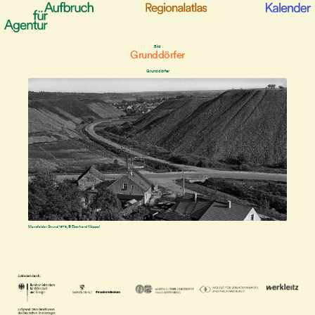
Bild
Grunddörfer
Grunddörfer
Mansfelder Grund 1978, © Eberhard Klöppel