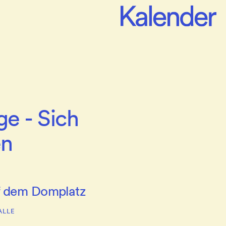
ge - Sich
en
uf dem Domplatz
ALLE