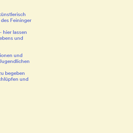
künstlerisch
 des Feininger
- hier lassen
Lebens und
tionen und
 Jugendlichen
 zu begeben
chlüpfen und