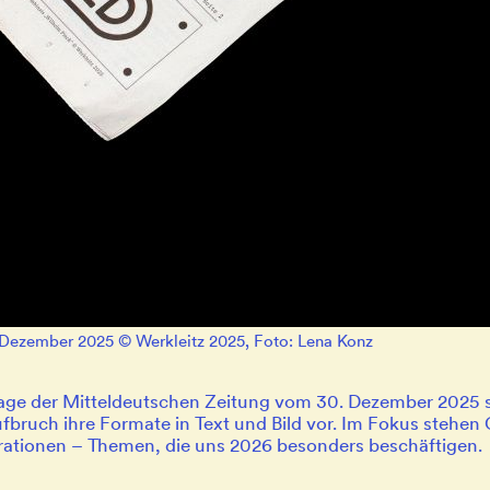
, Dezember 2025 © Werkleitz 2025, Foto: Lena Konz
lage der Mitteldeutschen Zeitung vom 30. Dezember 2025 st
fbruch ihre Formate in Text und Bild vor. Im Fokus stehe
rationen – Themen, die uns 2026 besonders beschäftigen.