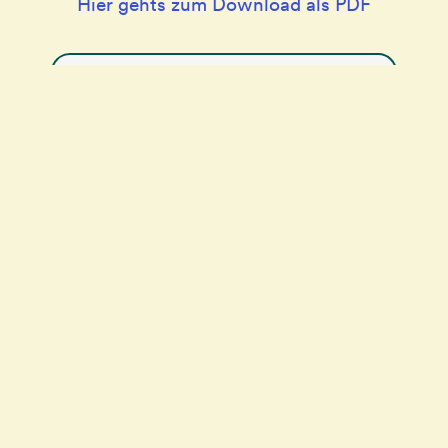
Hier gehts zum Download als PDF
MZ-Beilage: Früher oder Später – Was ist Zeit?