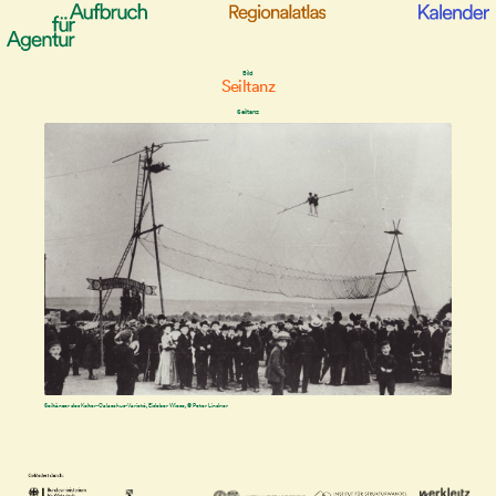
Bild
Seiltanz
Seiltanz
Seiltänzer des Kolter-Calaschus-Varieté, Eisleber Wiese, © Peter Lindner