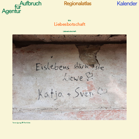
Bild
Liebesbotschaft
Liebesbotschaft
Verewigung, © Werkleitz